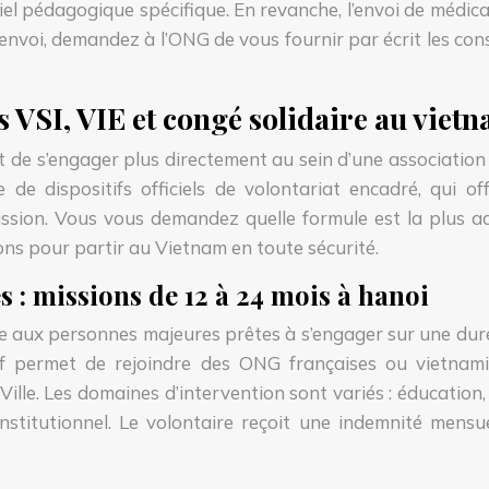
iel pédagogique spécifique. En revanche, l’envoi de médi
 envoi, demandez à l’ONG de vous fournir par écrit les co
s VSI, VIE et congé solidaire au viet
 de s’engager plus directement au sein d’une associatio
 de dispositifs officiels de volontariat encadré, qui of
sion. Vous vous demandez quelle formule est la plus ada
ons pour partir au Vietnam en toute sécurité.
 : missions de 12 à 24 mois à hanoi
se aux personnes majeures prêtes à s’engager sur une dur
tif permet de rejoindre des ONG françaises ou vietnam
lle. Les domaines d’intervention sont variés : éducatio
stitutionnel. Le volontaire reçoit une indemnité mensue