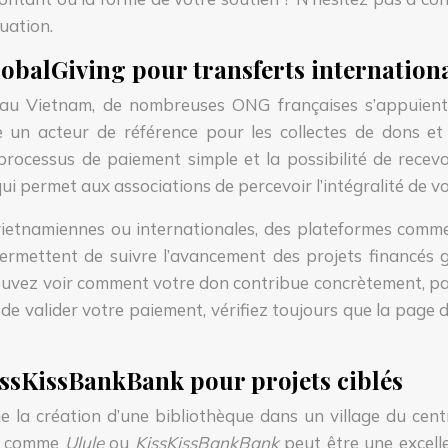
tuation.
lobalGiving pour transferts internation
es au Vietnam, de nombreuses ONG françaises s’appuien
un acteur de référence pour les collectes de dons et l
processus de paiement simple et la possibilité de recevo
qui permet aux associations de percevoir l’intégralité de v
vietnamiennes ou internationales, des plateformes com
permettent de suivre l’avancement des projets financés
ouvez voir comment votre don contribue concrètement, par 
de valider votre paiement, vérifiez toujours que la page de
issKissBankBank pour projets ciblés
e la création d’une bibliothèque dans un village du cen
es comme
Ulule
ou
KissKissBankBank
peut être une excell