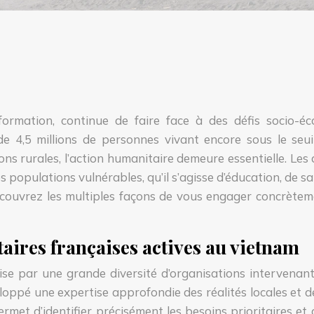
formation, continue de faire face à des défis socio-
e 4,5 millions de personnes vivant encore sous le seui
ons rurales, l’action humanitaire demeure essentielle. Les 
es populations vulnérables, qu’il s’agisse d’éducation, d
Découvrez les multiples façons de vous engager concrètem
ires françaises actives au vietnam
ise par une grande diversité d’organisations intervenan
oppé une expertise approfondie des réalités locales et d
rmet d’identifier précisément les besoins prioritaires et