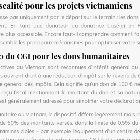
scalité pour les projets vietnamiens
e pas uniquement par le départ sur le terrain : les dons f
t. En tant que donateur ou donatrice basé(e) en Fra
ire plus accessible. Encore faut-il comprendre comment fon
 ensemble les principaux mécanismes pour optimiser votre s
200 du CGI pour les dons humanitaires
actives au Vietnam sont reconnues d’intérêt général ou 
s ouvrent droit à une réduction d’impôt sur le revenu de
 général des impôts. Cela signifie qu’un don de 100 € ne 
un reçu fiscal mentionnant le montant du don et sa natur
st généralement adressé pour simplifier votre déclaratio
itaire au Vietnam, le dispositif diffère légèrement mais r
de 60% des montants versés, dans la limite de 0,5% du ch
rammes ciblés – par exemple l’équipement d’un centre de 
ontant ou la forme de votre soutien ? N’hésitez pas à con