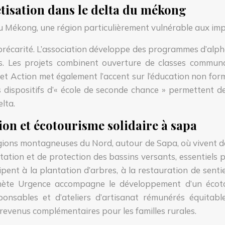
tisation dans le delta du mékong
 du Mékong, une région particulièrement vulnérable aux i
récarité. L’association développe des programmes d’alphab
. Les projets combinent ouverture de classes communau
et Action met également l’accent sur l’éducation non form
 dispositifs d’« école de seconde chance » permettent de 
lta.
tion et écotourisme solidaire à sapa
régions montagneuses du Nord, autour de Sapa, où viven
tion et de protection des bassins versants, essentiels pou
ipent à la plantation d’arbres, à la restauration de sent
lanète Urgence accompagne le développement d’un écotou
ponsables et d’ateliers d’artisanat rémunérés équitabl
e revenus complémentaires pour les familles rurales.