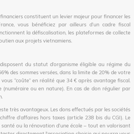
inanciers constituent un levier majeur pour financer les
nce, vous bénéficiez par ailleurs d’un cadre fiscal
ctionnent la défiscalisation, les plateformes de collecte
outien aux projets vietnamiens.
disposent du statut d’organisme éligible au régime du
 66% des sommes versées, dans la limite de 20% de votre
vous “coûte” en réalité que 34 € après avantage fiscal.
e (numéraire ou en nature). En cas de don régulier par
n.
este très avantageux. Les dons effectués par les sociétés
iffre d’affaires hors taxes (article 238 bis du CGI). Le
santé ou la rénovation d’une école – tout en valorisant
tacter directement l’association choisie qui pourra vous