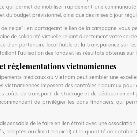
r, ce qui permet de mobiliser rapidement une communauté
s et du budget prévisionnel, ainsi que des mises à jour rég
 de neige” : en partageant le lien de la campagne, vous 
aîne de solidarité virtuelle reliant directement votre cer
tence d’un partenaire local fiable et la transparence sur le
ant l’utilisation des fonds et les résultats obtenus sur le
 et réglementations vietnamiennes
uipements médicaux au Vietnam peut sembler une excellen
ités vietnamiennes imposent des contrôles rigoureux pour
 les coûts de transport, de stockage et de dédouanement p
ecommandent de privilégier les dons financiers, qui per
indispensable de le faire en lien étroit avec une associati
més, adaptés au climat tropical) et la quantité acceptabl