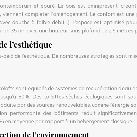
n contemporain et épuré. Le bois est omniprésent, créan
es, viennent compléter l’aménagement. Le confort est une 
avec douche à faible débit…). L’espace est optimisé pour
iron 35 m², avec une hauteur sous plafond de 2,5 mètres po
e l’esthétique
-delà de l’esthétique. De nombreuses stratégies sont mi
olofts sont équipés de systèmes de récupération d’eau de 
usqu’à 50%. Des toilettes sèches écologiques sont souv
roduite par des sources renouvelables, comme l’énergie sol
olation performante des bâtiments réduit significativem
5% en moyenne par rapport à un hébergement classique.
otection de l’environnement