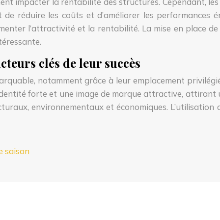
nt impacter la rentabilité des structures. Cependant, le
e réduire les coûts et d’améliorer les performances éner
menter l’attractivité et la rentabilité. La mise en place 
téressante.
acteurs clés de leur succès
arquable, notamment grâce à leur emplacement privilégié, 
entité forte et une image de marque attractive, attirant un
cturaux, environnementaux et économiques. L’utilisation d
e saison