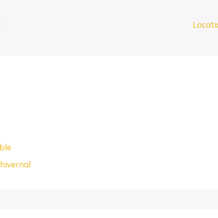
r
Locati
ble
 hivernal