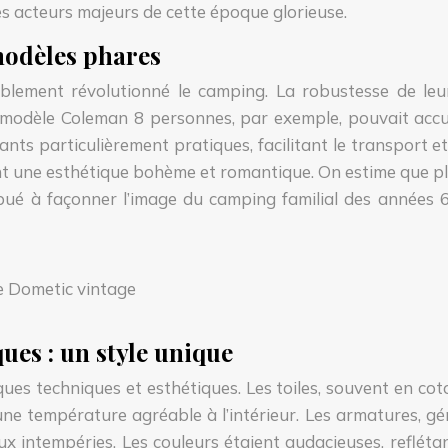
s acteurs majeurs de cette époque glorieuse.
modèles phares
ement révolutionné le camping. La robustesse de leurs s
Le modèle Coleman 8 personnes, par exemple, pouvait accu
ants particulièrement pratiques, facilitant le transport e
ant une esthétique bohème et romantique. On estime que p
ué à façonner l’image du camping familial des années 60
ues : un style unique
ques techniques et esthétiques. Les toiles, souvent en coto
e température agréable à l’intérieur. Les armatures, gén
x intempéries. Les couleurs étaient audacieuses, reflétan