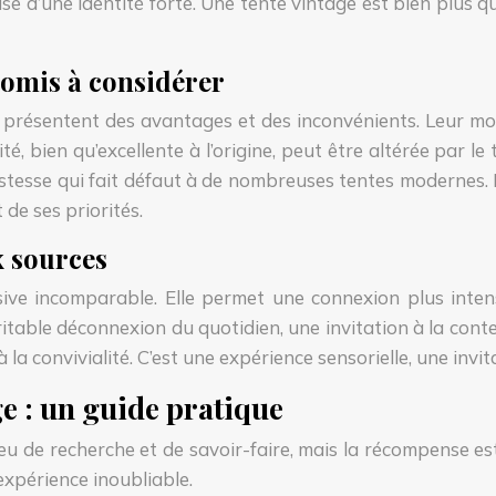
e d’une identité forte. Une tente vintage est bien plus qu’
romis à considérer
 présentent des avantages et des inconvénients. Leur mon
, bien qu’excellente à l’origine, peut être altérée par le 
ustesse qui fait défaut à de nombreuses tentes modernes.
 de ses priorités.
x sources
sive incomparable. Elle permet une connexion plus intens
itable déconnexion du quotidien, une invitation à la cont
 la convivialité. C’est une expérience sensorielle, une invi
ge : un guide pratique
 de recherche et de savoir-faire, mais la récompense est 
expérience inoubliable.