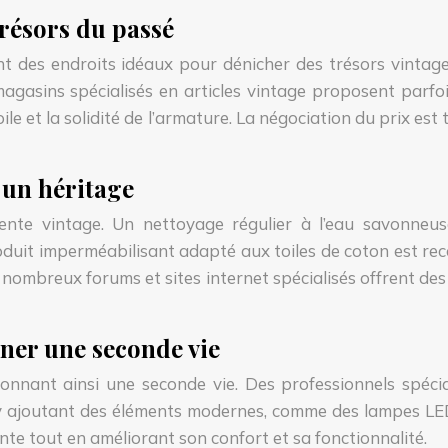
trésors du passé
nt des endroits idéaux pour dénicher des trésors vintag
gasins spécialisés en articles vintage proposent parfois 
 toile et la solidité de l’armature. La négociation du prix 
r un héritage
tente vintage. Un nettoyage régulier à l’eau savonneuse 
oduit imperméabilisant adapté aux toiles de coton est r
ombreux forums et sites internet spécialisés offrent des co
nner une seconde vie
onnant ainsi une seconde vie. Des professionnels spécia
en y ajoutant des éléments modernes, comme des lampes LE
tente tout en améliorant son confort et sa fonctionnalité.